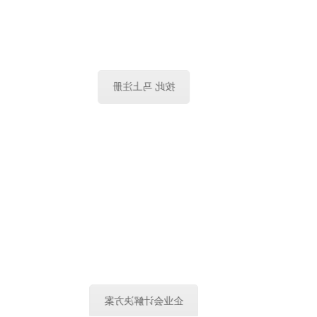
✔ 注册一家公司，走出梦想的第一步。
✔ 全套公司和税务注册$888,含政府收费
$538和GST；
按此 马上注册
阿德莱德会计在线
✔ 电邮 | 电话 | 视频会议。
✔ EXCEL | QUICKBOOKS | ZERO 云端
会计系统。
✔ 总有一款合适你。无论你在哪里，阿德
莱德会计在线好思维总能帮到你。
企业会计解决方案